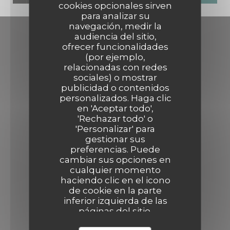
cookies opcionales sirven
para analizar su
navegación, medir la
audiencia del sitio,
Contacto
ofrecer funcionalidades
(por ejemplo,
relacionadas con redes
Micro Sillon
sociales) o mostrar
((abre en 
6 place Fernand Rey - Bar à vin 69001 Lyon
publicidad o contenidos
09 84 23 52 47
personalizados. Haga clic
en 'Aceptar todo',
'Rechazar todo' o
Seguirnos
'Personalizar' para
gestionar sus
preferencias. Puede
cambiar sus opciones en
Facebook ((abre en una nueva vent
Instagram ((abre en una nue
cualquier momento
haciendo clic en el icono
BOLETÍN
de cookie en la parte
inferior izquierda de las
páginas del sitio.
Reserva