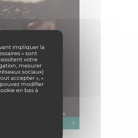
uvant impliquer la
essaires » sont
cessitent votre
igation, mesurer
s réseaux sociaux)
out accepter », «
s pouvez modifier
cookie en bas à