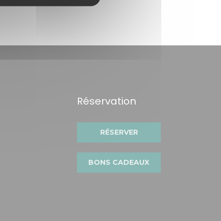
Réservation
RÉSERVER
fenêtre))
velle fenêtre))
BONS CADEAUX