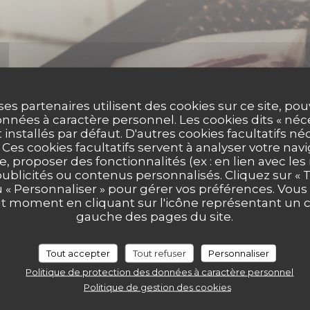
ses partenaires utilisent des cookies sur ce site, po
nnées à caractère personnel. Les cookies dits « néc
t installés par défaut. D'autres cookies facultatifs né
es cookies facultatifs servent à analyser votre nav
e, proposer des fonctionnalités (ex : en lien avec le
publicités ou contenus personnalisés. Cliquez sur « T
u « Personnaliser » pour gérer vos préférences. Vou
ut moment en cliquant sur l'icône représentant un 
gauche des pages du site.
Tout accepter
Tout refuser
Personnaliser
Politique de protection des données à caractère personnel
Politique de gestion des cookies