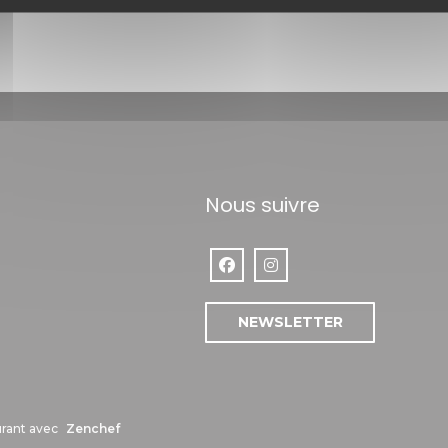
Nous suivre
Facebook ((ouvre une nouvelle 
Instagram ((ouvre une nou
uvre une nouvelle fenêtre))
NEWSLETTER
((ouvre une nouvelle fenêtre))
urant avec
Zenchef