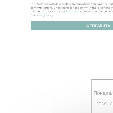
In accordance with data protection regulations, you have the rig
communications. UK residents can register with the Telephone P
residents can register at
donotcall.gov
. For more information abo
our
privacy policy
.
Понеде
17:00 - 