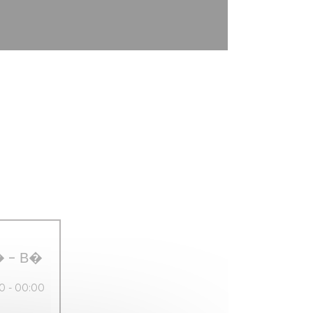
�
-
В�
0 - 00:00