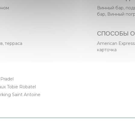
роном
Винный бар, подв
бар, Винный погр
СПОСОБЫ О
в, терраса
American Expres
карточка
 Pradel
reaux Tobie Robatel
rking Saint Antoine