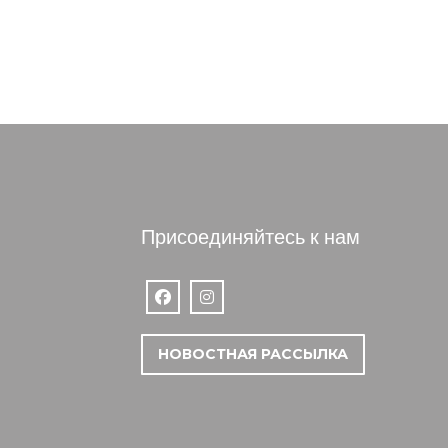
Присоединяйтесь к нам
Facebook ((открывается в новом окне))
Instagram ((открывается в новом 
ткрывается в новом окне))
НОВОСТНАЯ РАССЫЛКА