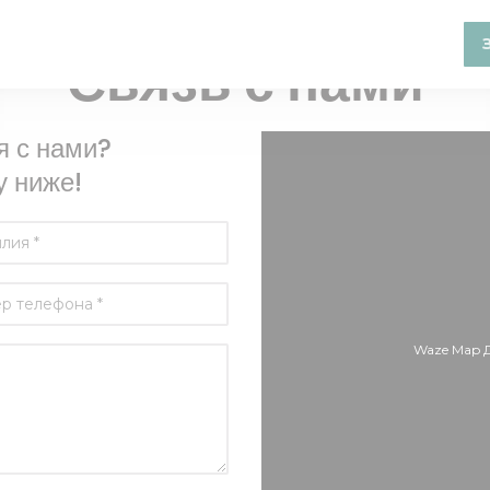
ВИННЫЙ БАР — LYON
Связь с нами
я с нами?
 ниже!
Waze Map 