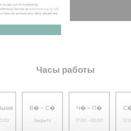
ht to opt out of marketing
reference Service at
tpsonline.org.uk
. US
ut how we process your data, please see
Часы работы
льник
В�
-
С�
Ч�
-
П�
С
00:00
Закрыто
17:00 - 00:00
12:0