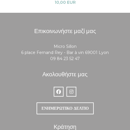
10,00 EUR
Επικοινωνήστε μαζί μας
Micro Sillon
((ανοίγει σε
6 place Fernand Rey - Bar à vin 69001 Lyon
09 84 23 52 47
Ακολουθήστε μας
Facebook ((ανοίγει σε νέο παράθυρο))
Instagram ((ανοίγει σε νέο παράθ
ΕΝΗΜΕΡΩΤΙΚΌ ΔΕΛΤΊΟ
Κράτηση